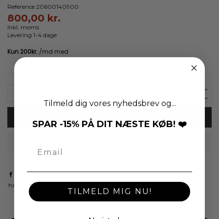
Reference
20600140900
800,00 kr.
Inkl. moms
Levering 1-4 dage
Tilmeld dig vores nyhedsbrev og...
Læg i indkøbskurv
SPAR -15% PÅ DIT NÆSTE KØB! ❤️
halskæde
joanli nor
TILMELD MIG NU!