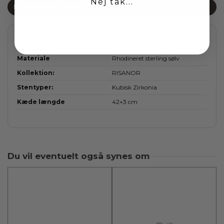
Nej tak...
Produktoplysninger
Smykketype / Produkttype
Halskæder
Materiale
Rhodineret sterling sølv
Kollektion:
RISANOR
Stentyper:
Kubisk Zirkonia
Kæde længde
42+3 cm
Du vil eventuelt også synes om