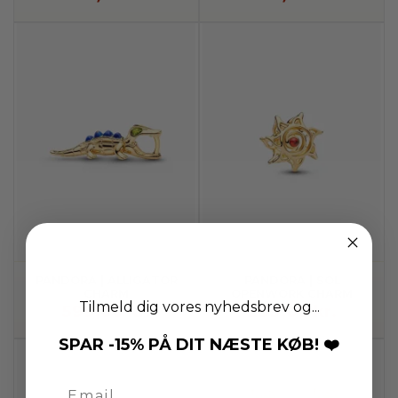
PANDORA | ALLIGATOR
PANDORA | SOL
CHARM
OPENWORK CHARM
Tilmeld dig vores nyhedsbrev og...
599,00 kr.
299,00 kr.
SPAR -15% PÅ DIT NÆSTE KØB! ❤️