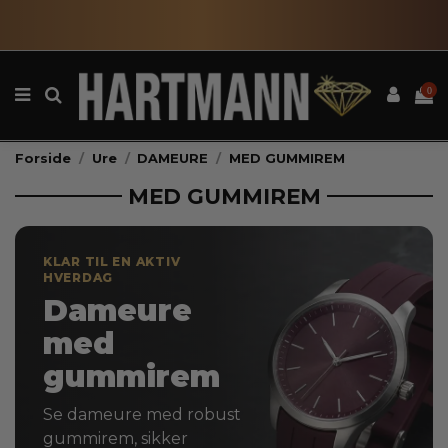
0
Forside
Ure
DAMEURE
MED GUMMIREM
MED GUMMIREM
KLAR TIL EN AKTIV
HVERDAG
Dameure
med
gummirem
Se dameure med robust
gummirem, sikker