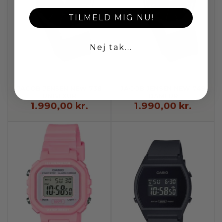
TILMELD MIG NU!
Nej tak...
JACOB JENSEN NEW 738
JACOB JENSEN NEW 749
UNISEXUR
DAMEUR
1.990,00 kr.
1.990,00 kr.