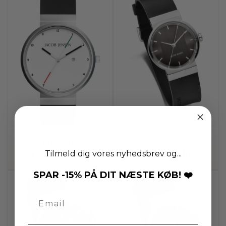
JACOB JENSEN | NEW 733
JACOB JENSEN NEW 748
UNISEXUR
DAMEUR
1.890,00 kr.
1.990,00 kr.
Tilmeld dig vores nyhedsbrev og...
SPAR -15% PÅ DIT NÆSTE KØB! ❤️