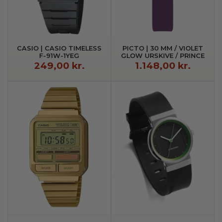
CASIO | CASIO TIMELESS
PICTO | 30 MM / VIOLET
F-91W-1YEG
GLOW URSKIVE / PRINCE
LILLA SILIKONEREM
249,00 kr.
1.148,00 kr.