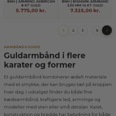
BNH | ARMRING AMERICAN
BNH | BISMARK ARMBÅND
8 KT GULD
3,50 MM 14 KT GULD
5.775,00 kr.
7.325,00 kr.
1
2
3
6
…
ARMBÅNDSGUIDE
Guldarmbånd i flere
karater og former
Et guldarmbånd kombinerer ædelt materiale
med et smykke, der kan bruges tæt på kroppen
hver dag. I udvalget finder du både fine
kædearmbånd, kraftigere led, armringe og
modeller med sten eller små detaljer. Karat,
konstruktion og bredde har betydning for både