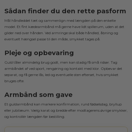
Sådan finder du den rette pasform
Mål håndleddet tæt og sammenlign med længden på den enkelte
model. Et fint kædearmbånd må gerne have lidt spillerum, uden at det
glider ned over hånden. Ved armringe skal både håndled, åbning og
eventuelt hængsel passe til den måde, smykket tages på.
Pleje og opbevaring
Guld tåler almindelig brug godt, men kan stadig få små ridser. Tag
armbåndet af ved sport, rengøring og kontakt med klor. Opbevar det
separat, og få gerne lås, led og eventuelle sten efterset, hvis smykket
bruges ofte.
Armbånd som gave
Et guldarmbånd kan markere konfirmation, rund fødselsdag, bryllup
eller jubilæum. Vælg karat og bredde efter modtagerens øvrige smykker,
og kontrollér længden før bestilling.