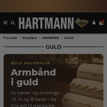
0
Forside
Smykker
ARMBÅND
GULD
GULD
ÆDLE MATERIALER
Armbånd
i guld
Se kæder og armringe
i 8, 14 og 18 karat – fra
fine led til markante