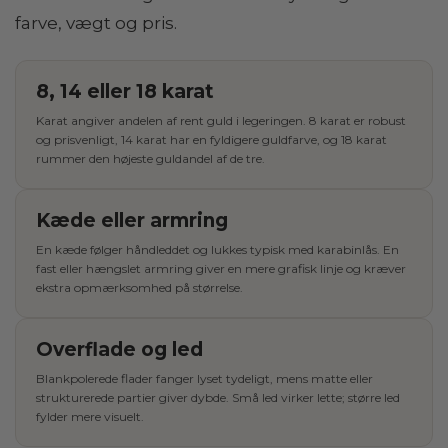
farve, vægt og pris.
8, 14 eller 18 karat
Karat angiver andelen af rent guld i legeringen. 8 karat er robust
og prisvenligt, 14 karat har en fyldigere guldfarve, og 18 karat
rummer den højeste guldandel af de tre.
Kæde eller armring
En kæde følger håndleddet og lukkes typisk med karabinlås. En
fast eller hængslet armring giver en mere grafisk linje og kræver
ekstra opmærksomhed på størrelse.
Overflade og led
Blankpolerede flader fanger lyset tydeligt, mens matte eller
strukturerede partier giver dybde. Små led virker lette; større led
fylder mere visuelt.