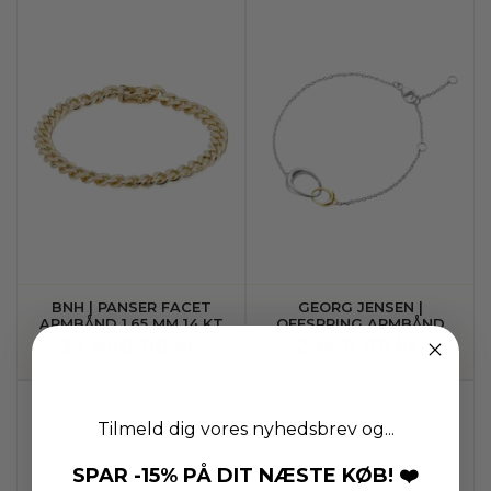
BNH | PANSER FACET
GEORG JENSEN |
ARMBÅND 1,65 MM 14 KT
OFFSPRING ARMBÅND
GULD
37.450,00 kr.
2.650,00 kr.
Tilmeld dig vores nyhedsbrev og...
SPAR -15% PÅ DIT NÆSTE KØB! ❤️