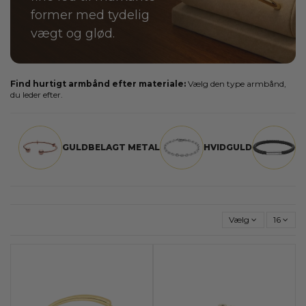
former med tydelig
vægt og glød.
Find hurtigt armbånd efter materiale:
Vælg den type armbånd,
du leder efter.
GULDBELAGT METAL
HVIDGULD
L
Vælg
16