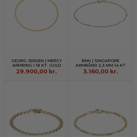
GEORG JENSEN | MERCY
BNH | SINGAPORE
ARMRING I 18 KT. GULD
ARMBÅND 2,3 MM 14 KT
GULD
29.900,00 kr.
3.160,00 kr.