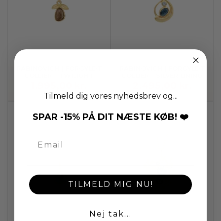
RABINOVICH | FORGYLDT
RABINOVICH | FORGYLDT
COLLIER - TWILIGHT
COLLIER - SILVER LINING
1.995,00 kr.
2.495,00 kr.
Tilmeld dig vores nyhedsbrev og...
SPAR -15% PÅ DIT NÆSTE KØB! ❤️
TILMELD MIG NU!
Nej tak...