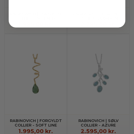
RABINOVICH | FORGYLDT
RABINOVICH | FORGYLDT
COLLIER - SERENITY
COLLIER - PRIMROSE
1.995,00 kr.
2.295,00 kr.
RABINOVICH | FORGYLDT
RABINOVICH | SØLV
COLLIER - SOFT LINE
COLLIER - AZURE
1.995,00 kr.
2.595,00 kr.