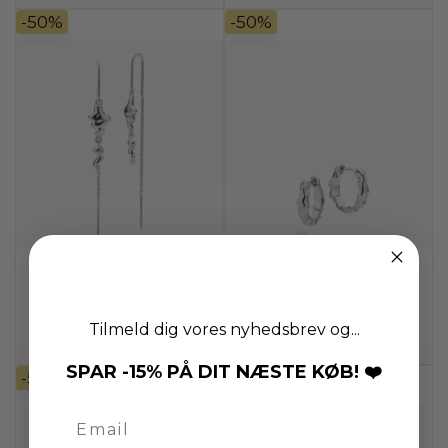
-50%
-50%
SISTIE | OCEANA -
SISTIE | OCEANA -
ØRERINGE SØLV
ØRERINGE SØLV
Tilmeld dig vores nyhedsbrev og...
325,00 kr.
275,00 kr.
650,00 kr.
550,00 kr.
SPAR -15% PÅ DIT NÆSTE KØB! ❤️
-50%
-50%