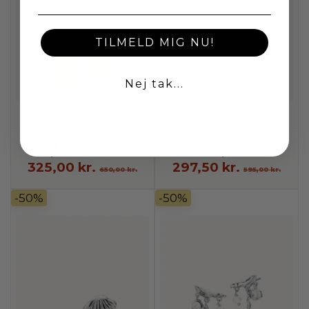
TILMELD MIG NU!
Nej tak...
SISTIE | SHELLY EARRINGS
SISTIE | DARYA EARRINGS
SØLV FORGYLDT
SØLV
325,00 kr.
297,50 kr.
650,00 kr.
595,00 kr.
-50%
-50%