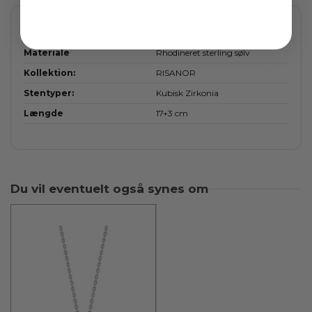
Smykketype / Produkttype
Armbånd
Materiale
Rhodineret sterling sølv
Kollektion:
RISANOR
Stentyper:
Kubisk Zirkonia
Længde
17+3 cm
Du vil eventuelt også synes om