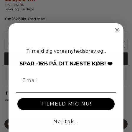
Inkl. moms
Levering 1-4 dage
Tilmeld dig vores nyhedsbrev og...
Læg i indkøbskurv
SPAR -15% PÅ DIT NÆSTE KØB! ❤️
sølv
armbånd
joanli nor
CZ
RHOD
TILMELD MIG NU!
Nej tak...
Produktoplysninger