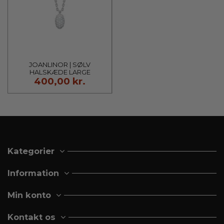
JOANLINOR | SØLV
HALSKÆDE LARGE
400,00 kr.
REBECCANOR
Kategorier
Information
Min konto
Kontakt os