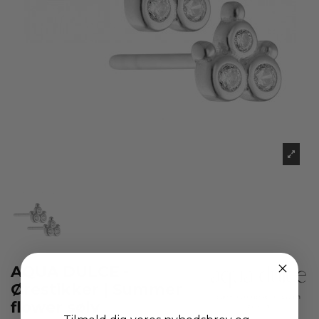
AQUA DULCE -
Ørestikker | Summer
flower sølv