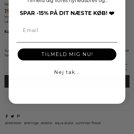
Tilmeld dig vores nyhedsbrev og...
Reference
4217
199,00 kr.
SPAR -15% PÅ DIT NÆSTE KØB! ❤️
Inkl. moms
Levering 1-4 dage
Summer flower er fine ørestikker med tre små Zirkonia. De fås også med
TILMELD MIG NU!
farvede Zirkonia.5
Nej tak...
Læg i indkøbskurv
ørestikker
øreringe
ørestik
aqua dulce
summer flowe