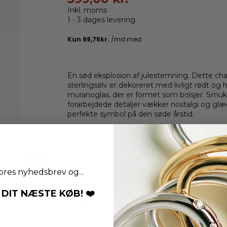
Inkl. moms
1 - 3 dages levering
En sød eksplosion af julestemning. Dette cha
sterlingsølv er dekoreret med livligt rødt og 
muranoglas, der er formet som bolsjer. Smuk
forarbejdede detaljer vækker nostalgi og glæ
perfekte symbol på den søde årstid.
Læg i indkøbskurv
ores nyhedsbrev og...
Tilføj til Ønskeskyen
 DIT NÆSTE KØB! ❤️
sølv
charms
pandora