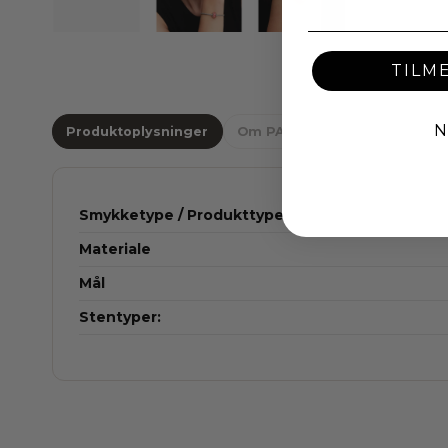
TILM
N
Produktoplysninger
Om PANDORA
Smykketype / Produkttype
Materiale
Mål
Stentyper: