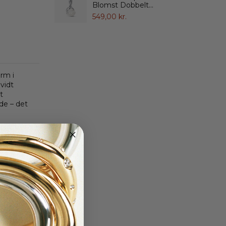
Blomst Dobbelt...
549,00 kr.
rm i
hvidt
t
de – det