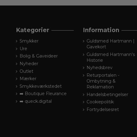
Kategorier
Information
Smykker
Guldsmed Hartmann |
Gavekort
Ure
Guldsmed Hartmann's
Bolig & Gaveideer
Historie
Nyheder
Nyhedsbrev
Outlet
Returportalen -
Mærker
Ombytning &
Smykkeværkstedet
Reklamation
➡️ Boutique Fleurance
Handelsbetingelser
➡️ queck.digital
Cookiepolitik
Fortrydelsesret