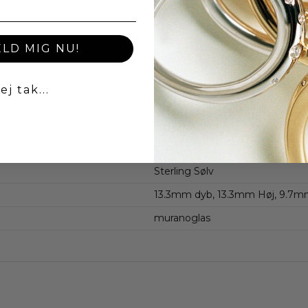
ELD MIG NU!
ej tak...
Charms
Sterling Sølv
13.3mm dyb, 13.3mm Høj, 9.7m
muranoglas