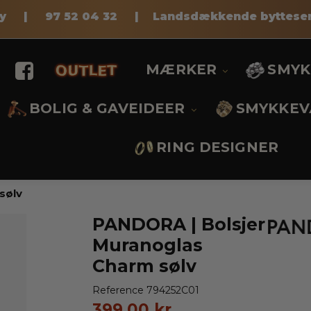
pay |
97 52 04 32
|
Landsdækkende bytteser
.
MÆRKER
SMY
BOLIG & GAVEIDEER
SMYKKEV
RING DESIGNER
sølv
PANDORA | Bolsjer
Muranoglas
Charm sølv
Reference
794252C01
399,00 kr.