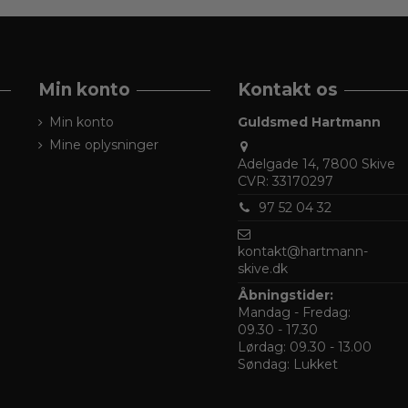
Min konto
Kontakt os
Min konto
Guldsmed Hartmann
Mine oplysninger
Adelgade 14, 7800 Skive
CVR: 33170297
97 52 04 32
kontakt@hartmann-
skive.dk
Åbningstider:
Mandag - Fredag:
09.30 - 17.30
Lørdag: 09.30 - 13.00
Søndag: Lukket