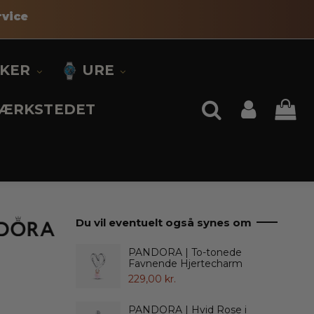
vice
KKER
URE
ÆRKSTEDET
Du vil eventuelt også synes om
PANDORA | To-tonede
Favnende Hjertecharm
229,00 kr.
PANDORA | Hvid Rose i