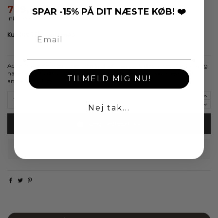
799,00 kr.
SPAR -15% PÅ DIT NÆSTE KØB! ❤️
Inkl. moms
Aqua Dulce Karla Bracelet i sterling sølv. Armbåndet måler 17 + 3 cm og
har et enkelt udtryk, der er nemt at bruge alene eller sammen med
TILMELD MIG NU!
andre armbånd.
Nej tak...
Læg i indkøbskurv