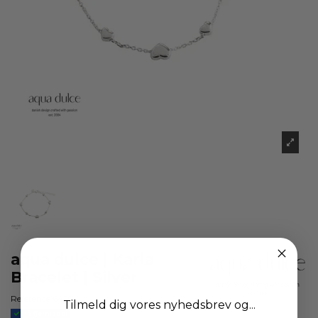
aqua dulce | Karla
Bracelet | Silver
Reference
6429
Tilmeld dig vores nyhedsbrev og...
På fjernlager