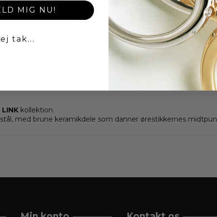
ørestikker
øreringe
rosaguld
rosegold
Ber
ELD MIG NU!
bering smykker
bering ørestikker
bering ør
beringtime
bering ure
rosegold øreringe
bering ceramic pearl
rustfrti stål
rosaguld ø
ej tak...
 LINK
kollektion.
t stål, med brune keramikdele som danner ørestikkernes midtpunk
Min konto
Kontakt os