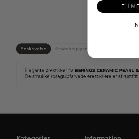
TILM
N
Beskrivelse
Produktoplysninger
Om BERING
Elegante ørestikker fra
BERINGS CERAMIC PEARL &
De smukke rosaguldfarvede ørestikkere er af rustfri
Kategorier
Information