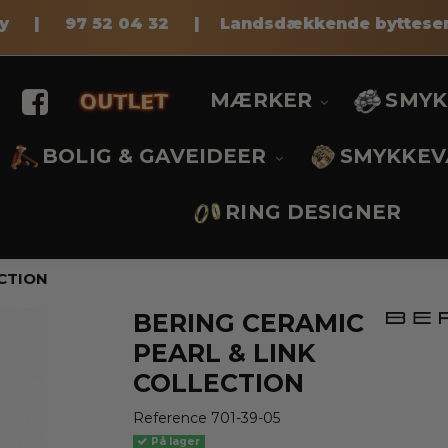
pay |
97 52 04 32
|
Landsdækkende bytteser
.
MÆRKER
SMY
BOLIG & GAVEIDEER
SMYKKEV
RING DESIGNER
ECTION
BERING CERAMIC
PEARL & LINK
COLLECTION
Reference
701-39-05
På lager