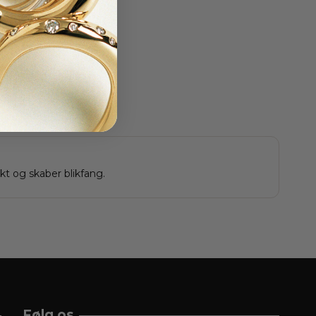
ing
eringe
restikker
t og skaber blikfang.
Følg os