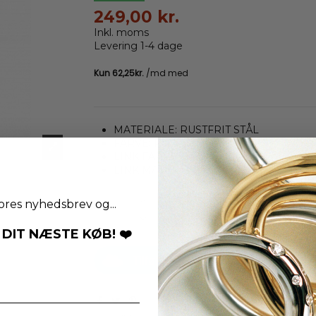
249,00 kr.
Inkl. moms
Levering 1-4 dage
MATERIALE: RUSTFRIT STÅL
FARVE: ROSAGULD
LINK FARVE: BRUN
LINK MATERIALE: KERAMIK
ores nyhedsbrev og...
Læg i indkøbskurv
 DIT NÆSTE KØB! ❤️
Tilføj til Ønskeskyen