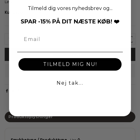
Levering 1-4 dage
Tilmeld dig vores nyhedsbrev og...
SPAR -15% PÅ DIT NÆSTE KØB! ❤️
Læg i indkøbskurv
TILMELD MIG NU!
Nej tak...
Produktoplysninger
Smykketype / Produkttype
Ure ⌚