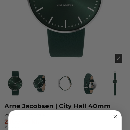
Arne Jacobsen | City Hall 40mm
Reference
53209-2088p
2.100,00 kr.
Inkl. moms