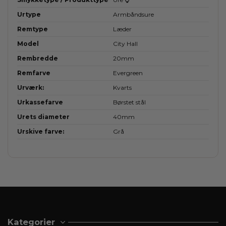
Urtype
Armbåndsure
Remtype
Læder
Model
City Hall
Rembredde
20mm
Remfarve
Evergreen
Urværk:
Kvarts
Urkassefarve
Børstet stål
Urets diameter
40mm
Urskive farve:
Grå
Kategorier