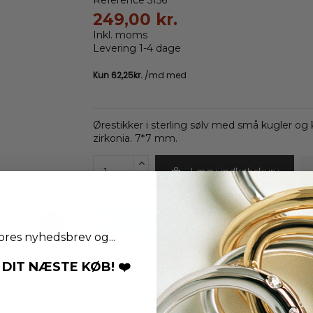
249,00 kr.
Inkl. moms
Levering 1-4 dage
Ørestikker i sterling sølv med små kugler og 
zirkonia. 7*7 mm.
Læg i indkøbskurv
Tilføj til Ønskeskyen
ores nyhedsbrev og...
 DIT NÆSTE KØB! ❤️
ørestikker
sølv
aqua dulce