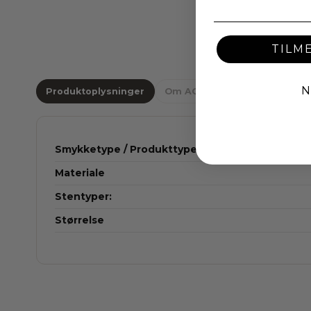
TILM
N
Produktoplysninger
Om AQUA DULCE
Smykketype / Produkttype
Materiale
Stentyper:
Størrelse