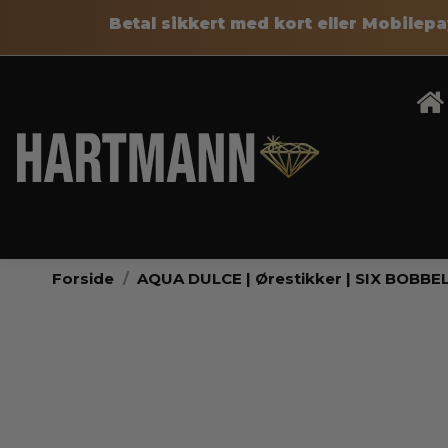
Betal sikkert med kort eller Mobile
Forside
AQUA DULCE | Ørestikker | SIX BOBB