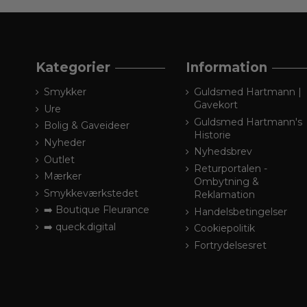
Kategorier
Information
Smykker
Guldsmed Hartmann |
Gavekort
Ure
Guldsmed Hartmann's
Bolig & Gaveideer
Historie
Nyheder
Nyhedsbrev
Outlet
Returportalen -
Mærker
Ombytning &
Smykkeværkstedet
Reklamation
➡️ Boutique Fleurance
Handelsbetingelser
➡️ queck.digital
Cookiepolitik
Fortrydelsesret