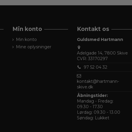
Min konto
Kontakt os
Min konto
Guldsmed Hartmann
Mine oplysninger
Adelgade 14, 7800 Skive
CVR: 33170297
97 52 04 32
kontakt@hartmann-
skive.dk
Åbningstider:
Mandag - Fredag:
09.30 - 17.30
Lørdag: 09.30 - 13.00
Søndag: Lukket