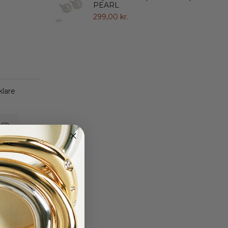
PEARL
299,00 kr.
klare