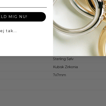
ELD MIG NU!
ej tak...
Øreringe
Sterling Sølv
Kubisk Zirkonia
7x7mm