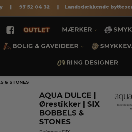
pay |
97 52 04 32
|
Landsdækkende bytteser
.
MÆRKER
SMY
BOLIG & GAVEIDEER
SMYKKEV
RING DESIGNER
ELS & STONES
AQUA DULCE |
Ørestikker | SIX
BOBBELS &
STONES
Reference
5156