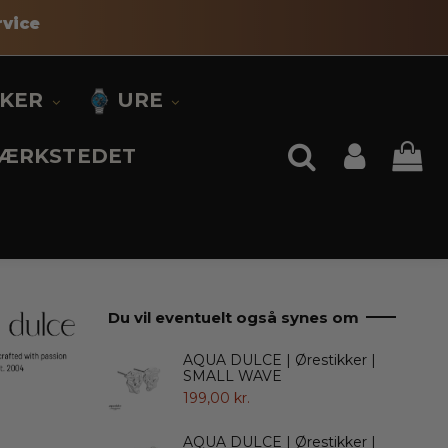
vice
KKER
URE
ÆRKSTEDET
Du vil eventuelt også synes om
AQUA DULCE | Ørestikker |
SMALL WAVE
199,00 kr.
AQUA DULCE | Ørestikker |