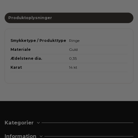
Produktoplysninger
Smykketype / Produkttype
Ringe
Materiale
Guld
Ædelstene dia.
0,35
Karat
14 kt
Kategorier
Information