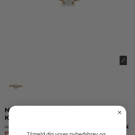
Nuran | Dahlia Ring 14
Kt.
Reference
A2130 035-50
17.825,00 kr.
Tilmeld dig vores nyhedsbrev og...