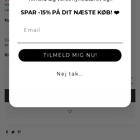
Inkl. moms
Levering 1-4 dage
SPAR -15% PÅ DIT NÆSTE KØB! ❤️
Dahlia ring i 14 karat rød-, hvid- eller rosaguld med i alt 0,35 ct. W/si
brillanter.
TILMELD MIG NU!
Ring størrelse
Nej tak...
Læg i indkøbskurv